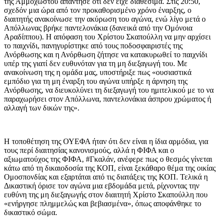
της Αμμοχώστου απάντησε ότι δεν είχε διαθέσιμα. Στις 20:50,
σχεδόν μια ώρα από τον προκαθορισμένο χρόνο έναρξης, ο
διαιτητής ανακοίνωσε την ακύρωση του αγώνα, ενώ λίγο μετά ο
Απόλλωνας βρήκε παντελονάκια (δανεικά από την Ομόνοια
Αραδίππου). Η απόφαση του Χρίστου Σκαπούλλη να μην αρχίσει
το παιχνίδι, πανηγυρίστηκε από τους ποδοσφαιριστές της
Ανόρθωσης και η Ανόρθωση ζήτησε να κατακυρωθεί το παιχνίδι
υπέρ της γιατί δεν ευθυνόταν για τη μη διεξαγωγή του. Με
ανακοίνωση της η ομάδα μας, υποστήριξε πως «ουσιαστικά
εμπόδιο για τη μη έναρξη του αγώνα υπήρξε η άρνηση της
Ανόρθωσης, να διευκολύνει τη διεξαγωγή του ημιτελικού με το να
παραχωρήσει στον Απόλλωνα, παντελονάκια άσπρου χρώματος ή
αλλαγή των δικών της».
Η τοποθέτηση της ΟΥΕΦΑ ήταν ότι δεν είναι η ίδια αρμόδια, για
τους περί διαιτησίας κανονισμούς, αλλά η ΦΙΦΑ και ο
αξιωματούχος της ΦΙΦΑ, #Γκαλάν, ανέφερε πως ο θεσμός γίνεται
κάτω από τη δικαιοδοσία της ΚΟΠ, είναι ξεκάθαρο θέμα της οικίας
Ομοσπονδίας και εξαρτάται από τις διατάξεις της ΚΟΠ. Τελικά η
Δικαστική όρισε τον αγώνα μια εβδομάδα μετά, ρίχνοντας την
ευθύνη της μη διεξαγωγής στον διαιτητή Χρίστο Σκαπούλλη που
«ενήργησε πλημμελώς και βεβιασμένα», όπως αποφάνθηκε το
δικαστικό σώμα.