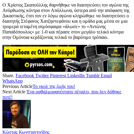
Ο Χρίστος Σκαπούλλης #αρνήθηκε να διαιτητεύσει τον αγώνα της
Ανόρθωσης κόντρα στον Απόλλωνα, ύστερα από την απόφαση της
Δικαστικής, έτσι τον εν λόγω αγώνα κληρώθηκε να διαιτητεύσει ο
διαιτητής Στέφανος Χατζηστεφάνου και η ομάδα μας μέσα σε μια
τρομερά τεταμένη ατμόσφαιρα «άλωσε» το «Αντώνης
Παπαδόπουλος» με 1-0 και πέρασε στον μεγάλο τελικό κόντρα
στην Ομόνοια κερδίζοντας τελικά το βαρύτιμο τρόπαιο.
Share.
Facebook
Twitter
Pinterest
LinkedIn
Tumblr
Email
WhatsApp
Previous Article
Το γκολ της ζωής του!
Next Article
Ένα οφθαλμοφανέστατο πέναλτι, που δεν δόθηκε
ποτέ!
Κώστας Κωνσταντινίδης