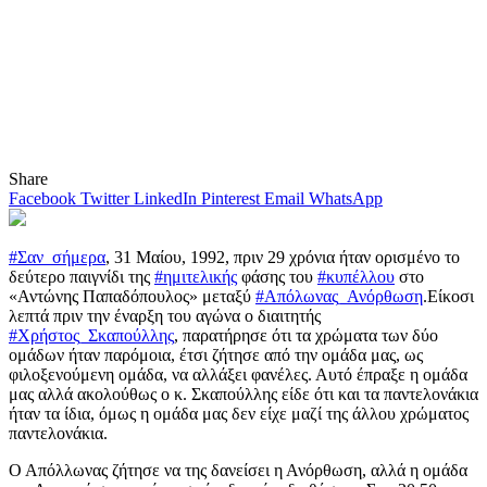
Share
Facebook
Twitter
LinkedIn
Pinterest
Email
WhatsApp
#Σαν_σήμερα
, 31 Μαίου, 1992, πριν 29 χρόνια ήταν ορισμένο το
δεύτερο παιγνίδι της
#ημιτελικής
φάσης του
#κυπέλλου
στο
«Αντώνης Παπαδόπουλος» μεταξύ
#Απόλωνας_Ανόρθωση
.Είκοσι
λεπτά πριν την έναρξη του αγώνα ο διαιτητής
#Χρήστος_Σκαπούλλης
, παρατήρησε ότι τα χρώματα των δύο
ομάδων ήταν παρόμοια, έτσι ζήτησε από την ομάδα μας, ως
φιλοξενούμενη ομάδα, να αλλάξει φανέλες. Αυτό έπραξε η ομάδα
μας αλλά ακολούθως ο κ. Σκαπούλλης είδε ότι και τα παντελονάκια
ήταν τα ίδια, όμως η ομάδα μας δεν είχε μαζί της άλλου χρώματος
παντελονάκια.
Ο Απόλλωνας ζήτησε να της δανείσει η Ανόρθωση, αλλά η ομάδα