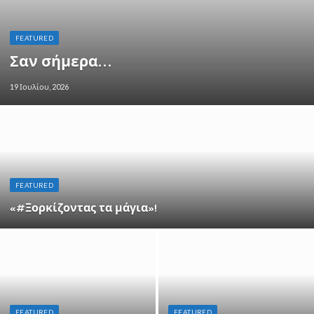
FEATURED
Σαν σήμερα…
19 Ιουλίου, 2026
FEATURED
«#Ξορκίζοντας τα μάγια»!
FEATURED
FEATURED