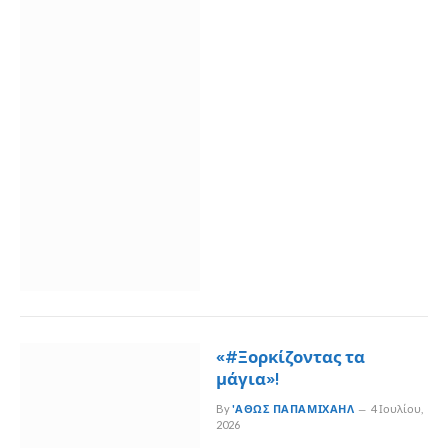
«#Ξορκίζοντας τα
μάγια»!
By
'ΑΘΩΣ ΠΑΠΑΜΙΧΑΉΛ
4 Ιουλίου,
2026