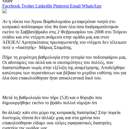
Share
Facebook
Twitter
LinkedIn
Pinterest
Email
WhatsApp
Αν η νύκτα του Άγιου Βαρθολομαίου μεταφερόταν νοητά στο
κυπριακό ποδόσφαιρο τότε θα ήταν όλα όσα διαδραματίστηκαν
εκείνο το Σαββατόβραδο στις 2 Φεβρουαρίου του 2008 στο Τσίρειο
στάδιο και στο ντέρμπι ανάμεσα στην ομάδα μας και στον
ΑΠΟΕΛ! Αρνητικότατος πρωταγωνιστής του ντέρμπι δεν τέλειωσε
ποτέ ο «διαιτητής» Μάριος Σταμάτης.
Πήρε τη χειρότερη βαθμολογία στην ιστορία του ποδοσφαίρου μας.
Οι αδυναμίες του αλλά και οι σκοπιμότητες του πολλές, που
διαπιστώθηκαν νωρίς στην εξέλιξη της αναμέτρησης. Αποδείχθηκε
κατώτερος των περιστάσεων και βέβαια το μερίδιο ευθύνης του για
όλα όσα επακολούθησαν ήταν αποκλειστικά δικό του.
Μετά τη βαθμολογία που πήρε (5,8) και ο θόρυβο που
δημιουργήθηκε εκείνο το βράδυ πολλοί νόμιζαν ότι
θα άλλαζε κάτι στο χώρο της κυπριακής διαιτησίας! Στην πορεία
δυστυχώς τίποτα δεν άλλαξε μιας και στα χρόνια που
επακολούθησαν είδαμε ουκ ολίγες σφαγιαστικές διαιτησίες
εναντίον της ομάδας μας.