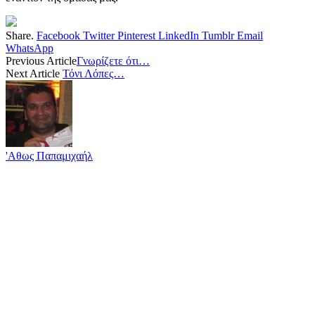
Share.
Facebook
Twitter
Pinterest
LinkedIn
Tumblr
Email
WhatsApp
Previous Article
Γνωρίζετε ότι…
Next Article
Τόνι Λόπες…
'Αθως Παπαμιχαήλ