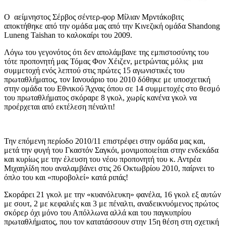
Ο αείμνηστος Σέρβος σέντερ-φορ Μίλιαν Μρντάκοβιτς
αποκτήθηκε από την ομάδα μας από την Κινεζική ομάδα Shandong
Luneng Taishan το καλοκαίρι του 2009.
Λόγω του γεγονότος ότι δεν απολάμβανε της εμπιστοσύνης του
τότε προπονητή μας Τόμας Φον Χέιζεν, μετρώντας μόλις μια
συμμετοχή ενός λεπτού στις πρώτες 15 αγωνιστικές του
πρωταθλήματος, τον Ιανουάριο του 2010 δόθηκε με υποσχετική
στην ομάδα του Εθνικού Άχνας όπου σε 14 συμμετοχές στο θεσμό
του πρωταθλήματος σκόραρε 8 γκολ, χωρίς κανένα γκολ να
προέρχεται από εκτέλεση πέναλτι!
Την επόμενη περίοδο 2010/11 επιστρέφει στην ομάδα μας και,
μετά την φυγή του Γκαστόν Σαγκόι, μονιμοποιείται στην ενδεκάδα
και κυρίως με την έλευση του νέου προπονητή του κ. Αντρέα
Μιχαηλίδη που αναλαμβάνει στις 26 Οκτωβρίου 2010, παίρνει το
όπλο του και «πυροβολεί» κατά ριπάς!
Σκοράρει 21 γκολ με την «κυανόλευκη» φανέλα, 16 γκολ εξ αυτών
με σουτ, 2 με κεφαλιές και 3 με πέναλτι, αναδεικνυόμενος πρώτος
σκόρερ όχι μόνο του Απόλλωνα αλλά και του παγκυπρίου
πρωταθλήματος, που τον κατατάσσουν στην 15η θέση στη σχετική