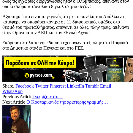
όλες τις εγχώριες διοργανώσεις ήταν ο Ολυμπιακός, απέναντι στον
οποίο σκόραρε συνολικά 8 γκολ σε μια σεζόν!
Αξιοσημείωτο είναι το γεγονός ότι με τη φανέλα του Απόλλωνα
κατάφερε να σκοράρει κόντρα σε 11 διαφορετικές ομάδες στο
θεσμό του πρωταθλήματος, απέναντι σε όλες, πλην τρεις, απέναντι
στην Ομόνοια την ΑΕΠ και τον Εθνικό Άχνας!
Σκόραρε σε όλα τα γήπεδα που έχει αγωνιστεί, πλην στο Παφιακό
στο Δημοτικό στάδιο Πέγειας και στο ΓΣΖ.
Share.
Facebook
Twitter
Pinterest
LinkedIn
Tumblr
Email
WhatsApp
Previous Article
Γνωρίζετε ότι…
Next Article
Ο Κοσταρικανός της αριστερής γραμμής…