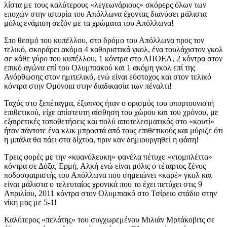
λίστα με τους καλύτερους «λεγεωνάριους» σκόρερς όλων των
εποχών στην ιστορία του Απόλλωνα έχοντας διανύσει μάλιστα
μόλις ενάμιση σεζόν με τα χρώματα του Απόλλωνα!
Στο θεσμό του κυπέλλου, στο δρόμο του Απόλλωνα προς τον
τελικό, σκοράρει ακόμα 4 καθοριστικά γκολ, ένα τουλάχιστον γκολ
σε κάθε γύρο του κυπέλλου, 1 κόντρα στο ΑΠΟΕΛ, 2 κόντρα στον
επικό αγώνα επί του Ολυμπιακού και 1 ακόμη γκολ επί της
Ανόρθωσης στον ημιτελικό, ενώ είναι εύστοχος και στον τελικό
κόντρα στην Ομόνοια στην διαδικασία των πέναλτι!
Ταχύς στο ξεπέταγμα, έξυπνος ήταν ο ορισμός του οπορτουνιστή
επιθετικού, είχε απίστευτη αίσθηση του χώρου και του χρόνου, με
εξαιρετικές τοποθετήσεις και πολύ αποτελεσματικός στο «κουτί»
ήταν πάντοτε ένα κλικ μπροστά από τους επιθετικούς και μύριζε ότι
η μπάλα θα πάει στα δίχτυα, πριν καν δημιουργηθεί η φάση!
Τρεις φορές με την «κυανόλευκη» φανέλα πέτυχε «ντομπλέττα»
κόντρα σε Δόξα, Ερμή, Αλκή ενώ είναι μόλις ο τέταρτος ξένος
ποδοσφαιριστής του Απόλλωνα που σημειώνει «καρέ» γκολ και
είναι μάλιστα ο τελευταίος χρονικά που το έχει πετύχει στις 9
Απριλίου, 2011 κόντρα στον Ολυμπιακό στο Τσίρειο στάδιο στην
νίκη μας με 5-1!
Καλύτερος «πελάτης» του συγχωρεμένου Μιλιάν Μρτάκοβιτς σε