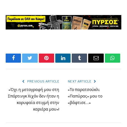
Facebook
Twitter
Pinterest
LinkedIn
Tumblr
Email
What
PREVIOUS ARTICLE
NEXT ARTICLE
«Όχι η μεταγραφή μου στη
«Το παρατσούκλι
Σπόρτινγκ Χιχόν δεν ήταν η
«Παπύρας» μου το
κορυφαία στιγμή στην
«βάφτισε…»
καριέρα μου»!