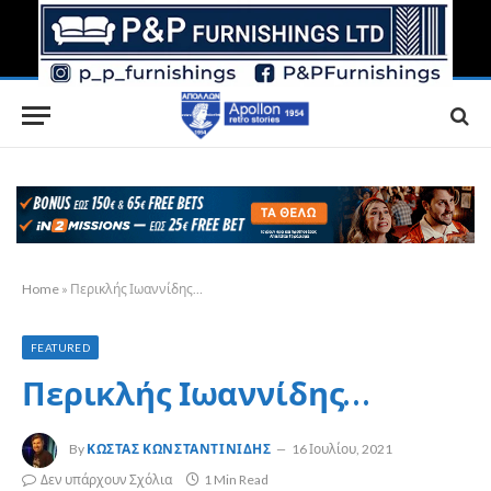
Home
»
Περικλής Ιωαννίδης…
FEATURED
Περικλής Ιωαννίδης…
By
ΚΏΣΤΑΣ ΚΩΝΣΤΑΝΤΙΝΊΔΗΣ
16 Ιουλίου, 2021
Δεν υπάρχουν Σχόλια
1 Min Read