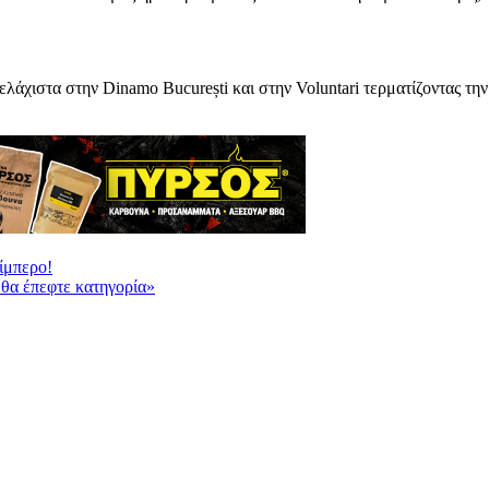
άχιστα στην Dinamo București και στην Voluntari τερματίζοντας την
ίμπερο!
 θα έπεφτε κατηγορία»