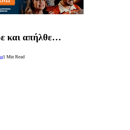
δε και απήλθε…
ια
1 Min Read