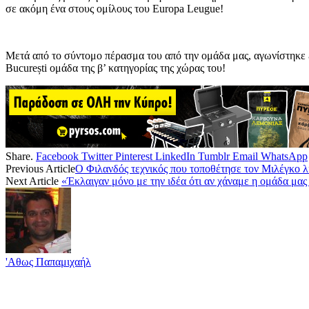
σε ακόμη ένα στους ομίλους του Europa Leugue!
Μετά από το σύντομο πέρασμα του από την ομάδα μας, αγωνίστηκε ελ
București ομάδα της β’ κατηγορίας της χώρας του!
Share.
Facebook
Twitter
Pinterest
LinkedIn
Tumblr
Email
WhatsApp
Previous Article
Ο Φιλανδός τεχνικός που τοποθέτησε τον Μιλέγκο λ
Next Article
«Έκλαιγαν μόνο με την ιδέα ότι αν χάναμε η ομάδα μας
'Αθως Παπαμιχαήλ