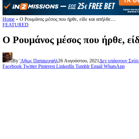
Home
»
Ο Ρουμάνος μέσος που ήρθε, είδε και απήλθε…
FEATURED
Ο Ρουμάνος μέσος που ήρθε, εί
By
'Αθως Παπαμιχαήλ
26 Αυγούστου, 2021
Δεν υπάρχουν Σχόλ
Facebook
Twitter
Pinterest
LinkedIn
Tumblr
Email
WhatsApp