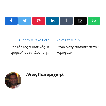
Facebook
Twitter
Pinterest
LinkedIn
Tumblr
Email
What
PREVIOUS ARTICLE
NEXT ARTICLE
Ένας Γάλλος αμυντικός με
Όταν ο σερ συνάντησε τον
τρομερή αυταπάρνηση…
κορυφαίο!
'Αθως Παπαμιχαήλ