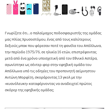
Γνωρίζετε ότι…ο παλαίμαχος ποδοσφαιριστής της ομάδας
μας Ηλίας Χρυσοστόμου, ένας από τους καλύτερους
δεξιούς μπακ που φόρεσαν ποτέ τη φανέλα του Απόλλωνα,
την περίοδο 1975/76, σε ηλικία 16 ετών, επιστρέφοντας
μετά από ένα χρόνο υποσχετική από τον Εθνικό Αστέρα,
αγωνίστηκε ως σέντερ-φορ στην εφηβική ομάδα του
Απόλλωνα υπό τις οδηγίες του προπονητή αείμνηστου
Αντώνη Μορφίτη, σκοράροντας 13 γκολ με την
«κυανόλευκη» καταφέρνοντας να αναδειχτεί πρώτος
σκόρερ της εφηβικής ομάδας;