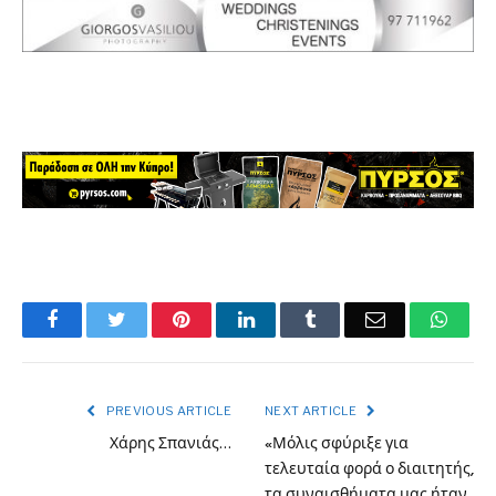
Facebook
Twitter
Pinterest
LinkedIn
Tumblr
Email
What
PREVIOUS ARTICLE
NEXT ARTICLE
Χάρης Σπανιάς…
«Μόλις σφύριξε για
τελευταία φορά ο διαιτητής,
τα συναισθήματα μας ήταν