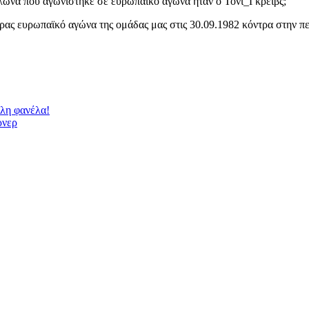
ωνα που αγωνίστηκε σε ευρωπαϊκό αγώνα ήταν ο Τόνι_Γκρέιβς;
ρας ευρωπαϊκό αγώνα της ομάδας μας στις 30.09.1982 κόντρα στην π
λλη φανέλα!
ρνερ