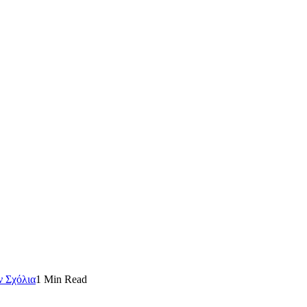
ν Σχόλια
1 Min Read