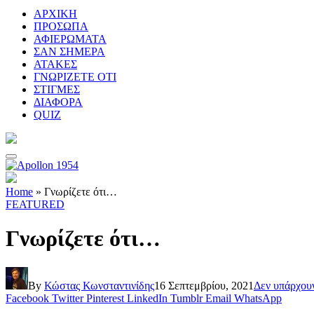
ΑΡΧΙΚΗ
ΠΡΟΣΩΠΑ
ΑΦΙΕΡΩΜΑΤΑ
ΣΑΝ ΣΗΜΕΡΑ
ΑΤΑΚΕΣ
ΓΝΩΡΙΖΕΤΕ ΟΤΙ
ΣΤΙΓΜΕΣ
ΔΙΑΦΟΡΑ
QUIZ
Home
»
Γνωρίζετε ότι…
FEATURED
Γνωρίζετε ότι…
By
Κώστας Κωνσταντινίδης
16 Σεπτεμβρίου, 2021
Δεν υπάρχου
Facebook
Twitter
Pinterest
LinkedIn
Tumblr
Email
WhatsApp