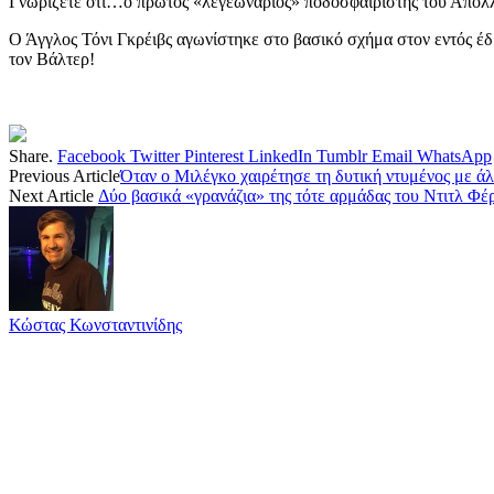
Γνωρίζετε ότι…ο πρώτος «λεγεωνάριος» ποδοσφαιριστής του Απόλλ
Ο Άγγλος Τόνι Γκρέιβς αγωνίστηκε στο βασικό σχήμα στον εντός έδ
τον Βάλτερ!
Share.
Facebook
Twitter
Pinterest
LinkedIn
Tumblr
Email
WhatsApp
Previous Article
Όταν ο Μιλέγκο χαιρέτησε τη δυτική ντυμένος με ά
Next Article
Δύο βασικά «γρανάζια» της τότε αρμάδας του Ντιτλ Φέ
Κώστας Κωνσταντινίδης