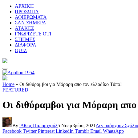
ΑΡΧΙΚΗ
ΠΡΟΣΩΠΑ
ΑΦΙΕΡΩΜΑΤΑ
ΣΑΝ ΣΗΜΕΡΑ
ΑΤΑΚΕΣ
ΓΝΩΡΙΖΕΤΕ ΟΤΙ
ΣΤΙΓΜΕΣ
ΔΙΑΦΟΡΑ
QUIZ
Home
»
Οι διθύραμβοι για Μόραρη απο τον ελλαδίκο Τύπο!
FEATURED
Οι διθύραμβοι για Μόραρη απο 
By
'Αθως Παπαμιχαήλ
5 Νοεμβρίου, 2021
Δεν υπάρχουν Σχόλι
Facebook
Twitter
Pinterest
LinkedIn
Tumblr
Email
WhatsApp