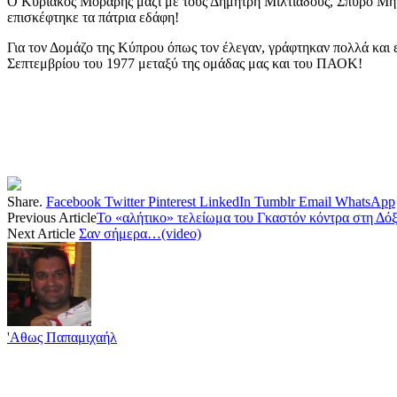
Ο Κυριακός Μοράρης μαζί με τους Δημήτρη Μιλτιάδους, Σπύρο Μηνά
επισκέφτηκε τα πάτρια εδάφη!
Για τον Δομάζο της Κύπρου όπως τον έλεγαν, γράφτηκαν πολλά και 
Σεπτεμβρίου του 1977 μεταξύ της ομάδας μας και του ΠΑΟΚ!
Share.
Facebook
Twitter
Pinterest
LinkedIn
Tumblr
Email
WhatsApp
Previous Article
Το «αλήτικο» τελείωμα του Γκαστόν κόντρα στη Δόξ
Next Article
Σαν σήμερα…(video)
'Αθως Παπαμιχαήλ