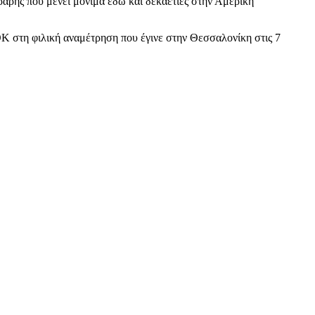
ρης που μένει μόνιμα εδώ και δεκαετίες στην Αμερική
ΟΚ στη φιλική αναμέτρηση που έγινε στην Θεσσαλονίκη στις 7