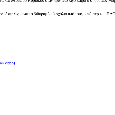
 και Θεόδωρο Κυριάκου όταν πριν από λίγο καιρό ο σπουδαίος Μορά
εν εξ αυτών, είναι το διθυραμβικό σχόλιο από τους ρεπόρτερ του ΠΑ
α!(video)