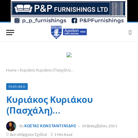
Home
»
Κυριάκος Κυριάκου (Πασχάλη)…
FEATURED
Κυριάκος Κυριάκου
(Πασχάλη)…
By
ΚΏΣΤΑΣ ΚΩΝΣΤΑΝΤΙΝΊΔΗΣ
30 Δεκεμβρίου, 2021
Δεν υπάρχουν Σχόλια
1 Min Read