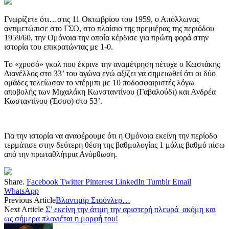
Γνωρίζετε ότι…στις 11 Οκτωβρίου του 1959, ο Απόλλωνας
αντιμετώπισε στο ΓΣΟ, στο πλαίσιο της πρεμιέρας της περιόδου
1959/60, την Ομόνοια την οποία κέρδισε για πρώτη φορά στην
ιστορία του επικρατώντας με 1-0.
Το «χρυσό» γκολ που έκρινε την αναμέτρηση πέτυχε ο Κωστάκης
Διανέλλος στο 33’ του αγώνα ενώ αξίζει να σημειωθεί ότι οι δύο
ομάδες τελείωσαν το ντέρμπι με 10 ποδοσφαιριστές λόγω
αποβολής των Μιχαλάκη Κωνσταντίνου (Γαβαλούδι) και Ανδρέα
Κωσταντίνου (Έσσο) στο 53’.
Για την ιστορία να αναφέρουμε ότι η Ομόνοια εκείνη την περίοδο
τερμάτισε στην δεύτερη θέση της βαθμολογίας 1 μόλις βαθμό πίσω
από την πρωταθλήτρια Ανόρθωση.
Share.
Facebook
Twitter
Pinterest
LinkedIn
Tumblr
Email
WhatsApp
Previous Article
Βλαντιμίρ Στούνλερ…
Next Article
Σ’ εκείνη την άτιμη την αριστερή πλευρά ακόμη και
ως σήμερα πλανιέται η μορφή του!