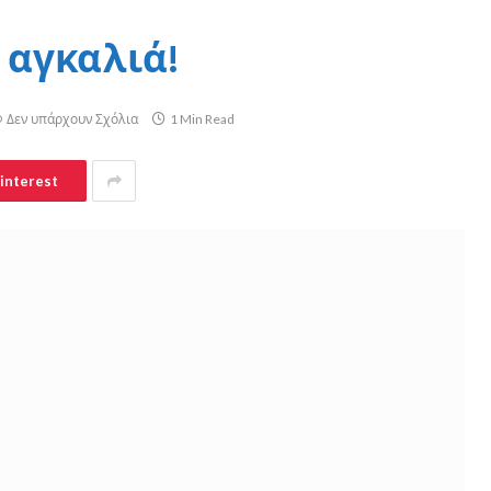
 αγκαλιά!
Δεν υπάρχουν Σχόλια
1 Min Read
interest