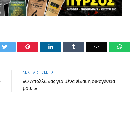
ok
Twitter
Pinterest
LinkedIn
Tumblr
Email
Whats
E
NEXT ARTICLE
ο
«Ο Απόλλωνας για μένα είναι η οικογένεια
!
μου…»