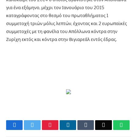
για ένα εξάμηνο, μέχρι τον Ιανουάριο του 2015
καταγράφοντας στο θεσμό του πρωταθλήματος 1
συμμετοχή τριών μόλις λεπτών, έχοντας και 2 ευρωπαϊκές
συμμετοχές με τη φανέλα του Απόλλωνα κόντρα στην
Ζυρίχη εκτός και κόντρα στην Βιγιαρεάλ εντός έδρας.
Facebook
Twitter
Pinterest
LinkedIn
Tumblr
Email
What