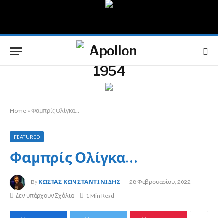
Home
»
Φαμπρίς Ολίγκα…
FEATURED
Φαμπρίς Ολίγκα…
By
ΚΏΣΤΑΣ ΚΩΝΣΤΑΝΤΙΝΊΔΗΣ
28 Φεβρουαρίου, 2022
Δεν υπάρχουν Σχόλια
1 Min Read