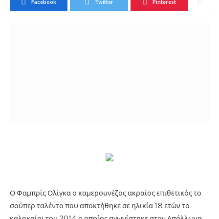
Facebook
Twitter
Pinterest
Ο Φαμπρίς Ολίγκα ο καμερουνέζος ακραίος επιθετικός το
σούπερ ταλέντο που αποκτήθηκε σε ηλικία 18 ετών το
καλοκαίρι του 2014 ο οποίος αγωνίστηκε στον Απόλλωνα