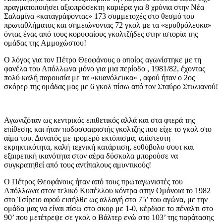
πραγματοποιήσει αξιοπρόσεκτη καριέρα για 8 χρόνια στην Νέα
Σαλαμίνα «καταγράφοντας» 173 συμμετοχές στο θεσμό του
πρωταθλήματος και σημειώνοντας 72 γκολ με τα «ερυθρόλευκα»
όντας ένας από τους κορυφαίους γκολτζήδες στην ιστορία της
ομάδας της Αμμοχώστου!
Ο λόγος για τον Πέτρο Θεοφάνους ο οποίος αγωνίστηκε με τη
φανέλα του Απόλλωνα μόνο για μια περίοδο , 1981/82, έχοντας
πολύ καλή παρουσία με τα «κυανόλευκα» , αφού ήταν ο 2ος
σκόρερ της ομάδας μας με 6 γκολ πίσω από τον Σταύρο Στυλιανού!
Αγωνιζόταν ως κεντρικός επιθετικός αλλά και στα φτερά της
επίθεσης και ήταν ποδοσφαιριστής γκολτζής που είχε το γκολ στο
αίμα του. Δυνατός με τρομερό εκτόπισμα, απίστευτη
εκρηκτικότητα, καλή τεχνική κατάρτιση, ευθύβολο σουτ και
εξαιρετική ικανότητα στον αέρα δύσκολα μπορούσε να
συγκρατηθεί από τους αντίπαλους αμυντικούς!
Ο Πέτρος Θεοφάνους ήταν από τους πρωταγωνιστές του
Απόλλωνα στον τελικό Κυπέλλου κόντρα στην Ομόνοια το 1982
στο Τσίρειο αφού εισήλθε ως αλλαγή στο 75’ του αγώνα, με την
ομάδα μας να είναι πίσω στο σκορ με 1-0, κέρδισε το πέναλτι στο
90’ που μετέτρεψε σε γκολ ο Βάλτερ ενώ στο 103’ της παράτασης