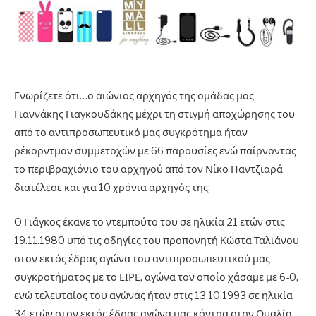
Γνωρίζετε ότι…ο αιώνιος αρχηγός της ομάδας μας
Γιαννάκης Γιαγκουδάκης μέχρι τη στιγμή αποχώρησης του
από το αντιπροσωπευτικό μας συγκρότημα ήταν
ρέκορντμαν συμμετοχών με 66 παρουσίες ενώ παίρνοντας
το περιβραχιόνιο του αρχηγού από τον Νίκο Παντζιαρά
διατέλεσε και για 10 χρόνια αρχηγός της;
O Γιάγκος έκανε το ντεμπούτο του σε ηλικία 21 ετών στις
19.11.1980 υπό τις οδηγίες του προπονητή Κώστα Ταλιάνου
στον εκτός έδρας αγώνα του αντιπροσωπευτικού μας
συγκροτήματος με το ΕΙΡΕ, αγώνα τον οποίο χάσαμε με 6-0,
ενώ τελευταίος του αγώνας ήταν στις 13.10.1993 σε ηλικία
34 ετών στον εκτός έδρας αγώνα μας κόντρα στην Ουαλία