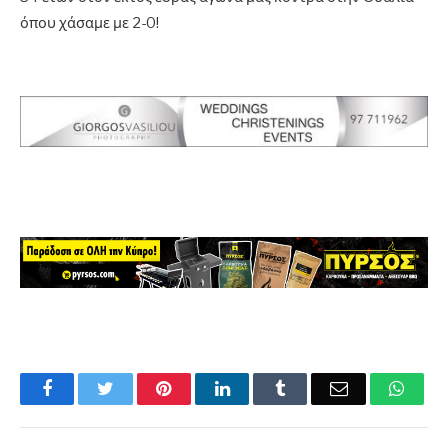
όπου χάσαμε με 2-0!
Facebook
Twitter
Pinterest
LinkedIn
Tumblr
Email
What