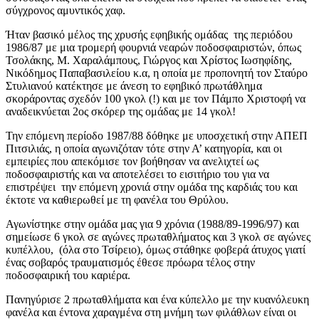
σύγχρονος αμυντικός χαφ.
Ήταν βασικό μέλος της χρυσής εφηβικής ομάδας της περιόδου
1986/87 με μια τρομερή φουρνιά νεαρών ποδοσφαιριστών, όπως
Τσολάκης, Μ. Χαραλάμπους, Γιώργος και Χρίστος Ιωσηφίδης,
Νικόδημος Παπαβασιλείου κ.α, η οποία με προπονητή τον Σταύρο
Στυλιανού κατέκτησε με άνεση το εφηβικό πρωτάθλημα
σκοράροντας σχεδόν 100 γκολ (!) και με τον Πάμπο Χριστοφή να
αναδεικνύεται 2ος σκόρερ της ομάδας με 14 γκολ!
Την επόμενη περίοδο 1987/88 δόθηκε με υποσχετική στην ΑΠΕΠ
Πιτσιλιάς, η οποία αγωνιζόταν τότε στην Α’ κατηγορία, και οι
εμπειρίες που απεκόμισε τον βοήθησαν να ανελιχτεί ως
ποδοσφαιριστής και να αποτελέσει το εισιτήριο του για να
επιστρέψει την επόμενη χρονιά στην ομάδα της καρδιάς του και
έκτοτε να καθιερωθεί με τη φανέλα του Θρύλου.
Αγωνίστηκε στην ομάδα μας για 9 χρόνια (1988/89-1996/97) και
σημείωσε 6 γκολ σε αγώνες πρωταθλήματος και 3 γκολ σε αγώνες
κυπέλλου, (όλα στο Τσίρειο), όμως στάθηκε φοβερά άτυχος γιατί
ένας σοβαρός τραυματισμός έθεσε πρόωρα τέλος στην
ποδοσφαιρική του καριέρα.
Πανηγύρισε 2 πρωταθλήματα και ένα κύπελλο με την κυανόλευκη
φανέλα και έντονα χαραγμένα στη μνήμη των φιλάθλων είναι οι