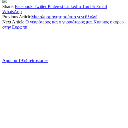
Share.
Facebook
Twitter
Pinterest
LinkedIn
Tumblr
Email
WhatsApp
Previous Article
Μια αλησμόνητη τούρτα γενεθλιών!
Next Article
Ο νεαρότερος και ο γηραιότερος μας Κύπριος σκόρερ
στην Ευρώπη!
Apollon 1954 retrostories