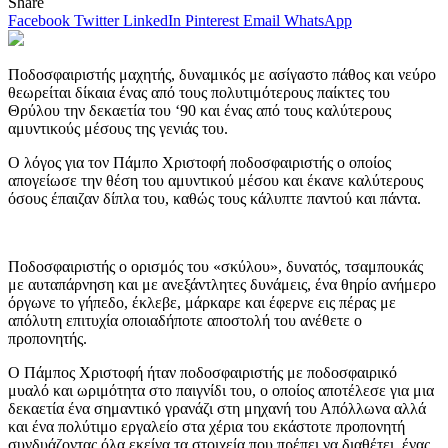
Share
Facebook
Twitter
LinkedIn
Pinterest
Email
WhatsApp
Ποδοσφαιριστής μαχητής, δυναμικός με ασίγαστο πάθος και νεύρο
θεωρείται δίκαια ένας από τους πολυτιμότερους παίκτες του
Θρύλου την δεκαετία του ‘90 και ένας από τους καλύτερους
αμυντικούς μέσους της γενιάς του.
Ο λόγος για τον Πάμπο Χριστοφή ποδοσφαιριστής ο οποίος
απογείωσε την θέση του αμυντικού μέσου και έκανε καλύτερους
όσους έπαιζαν δίπλα του, καθώς τους κάλυπτε παντού και πάντα.
Ποδοσφαιριστής ο ορισμός του «σκύλου», δυνατός, τσαμπουκάς
με αυταπάρνηση και με ανεξάντλητες δυνάμεις, ένα θηρίο ανήμερο
όργωνε το γήπεδο, έκλεβε, μάρκαρε και έφερνε εις πέρας με
απόλυτη επιτυχία οποιαδήποτε αποστολή του ανέθετε ο
προπονητής.
Ο Πάμπος Χριστοφή ήταν ποδοσφαιριστής με ποδοσφαιρικό
μυαλό και ωριμότητα στο παιγνίδι του, ο οποίος αποτέλεσε για μια
δεκαετία ένα σημαντικό γρανάζι στη μηχανή του Απόλλωνα αλλά
και ένα πολύτιμο εργαλείο στα χέρια του εκάστοτε προπονητή
συνδυάζοντας όλα εκείνα τα στοιχεία που πρέπει να διαθέτει ένας