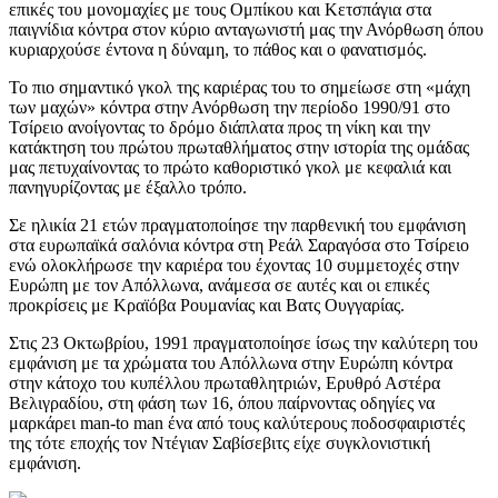
επικές του μονομαχίες με τους Ομπίκου και Κετσπάγια στα
παιγνίδια κόντρα στον κύριο ανταγωνιστή μας την Ανόρθωση όπου
κυριαρχούσε έντονα η δύναμη, το πάθος και ο φανατισμός.
Το πιο σημαντικό γκολ της καριέρας του το σημείωσε στη «μάχη
των μαχών» κόντρα στην Ανόρθωση την περίοδο 1990/91 στο
Τσίρειο ανοίγοντας το δρόμο διάπλατα προς τη νίκη και την
κατάκτηση του πρώτου πρωταθλήματος στην ιστορία της ομάδας
μας πετυχαίνοντας το πρώτο καθοριστικό γκολ με κεφαλιά και
πανηγυρίζοντας με έξαλλο τρόπο.
Σε ηλικία 21 ετών πραγματοποίησε την παρθενική του εμφάνιση
στα ευρωπαϊκά σαλόνια κόντρα στη Ρεάλ Σαραγόσα στο Τσίρειο
ενώ ολοκλήρωσε την καριέρα του έχοντας 10 συμμετοχές στην
Ευρώπη με τον Απόλλωνα, ανάμεσα σε αυτές και οι επικές
προκρίσεις με Κραϊόβα Ρουμανίας και Βατς Ουγγαρίας.
Στις 23 Οκτωβρίου, 1991 πραγματοποίησε ίσως την καλύτερη του
εμφάνιση με τα χρώματα του Απόλλωνα στην Ευρώπη κόντρα
στην κάτοχο του κυπέλλου πρωταθλητριών, Ερυθρό Αστέρα
Βελιγραδίου, στη φάση των 16, όπου παίρνοντας οδηγίες να
μαρκάρει man-to man ένα από τους καλύτερους ποδοσφαιριστές
της τότε εποχής τον Ντέγιαν Σαβίσεβιτς είχε συγκλονιστική
εμφάνιση.