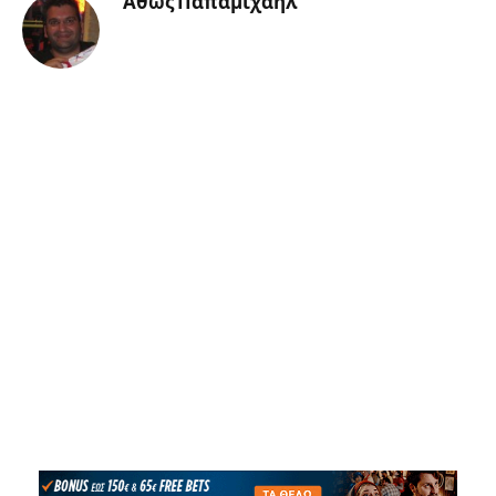
'Αθως Παπαμιχαήλ