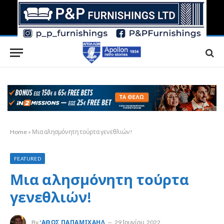
Home
»
Μια αλησμόνητη τούρτα γενεθλιών!
FEATURED
Μια αλησμόνητη τούρτα
γενεθλιών!
By
'ΑΘΩΣ ΠΑΠΑΜΙΧΑΉΛ
29 Ιουνίου, 2022