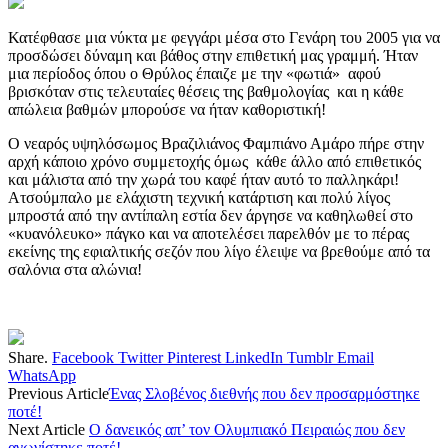
Κατέφθασε μια νύκτα με φεγγάρι μέσα στο Γενάρη του 2005 για να
προσδώσει δύναμη και βάθος στην επιθετική μας γραμμή. Ήταν
μια περίοδος όπου ο Θρύλος έπαιζε με την «φωτιά» αφού
βρισκόταν στις τελευταίες θέσεις της βαθμολογίας και η κάθε
απώλεια βαθμών μπορούσε να ήταν καθοριστική!
Ο νεαρός υψηλόσωμος Βραζιλιάνος Φαμπιάνο Αμάρο πήρε στην
αρχή κάποιο χρόνο συμμετοχής όμως κάθε άλλο από επιθετικός
και μάλιστα από την χωρά του καφέ ήταν αυτό το παλληκάρι!
Ατσούμπαλο με ελάχιστη τεχνική κατάρτιση και πολύ λίγος
μπροστά από την αντίπαλη εστία δεν άργησε να καθηλωθεί στο
«κυανόλευκο» πάγκο και να αποτελέσει παρελθόν με το πέρας
εκείνης της εφιαλτικής σεζόν που λίγο έλειψε να βρεθούμε από τα
σαλόνια στα αλώνια!
Share.
Facebook
Twitter
Pinterest
LinkedIn
Tumblr
Email
WhatsApp
Previous Article
Ένας Σλοβένος διεθνής που δεν προσαρμόστηκε
ποτέ!
Next Article
O δανεικός απ’ τον Ολυμπιακό Πειραιώς που δεν
αγωνίστηκε ποτέ!