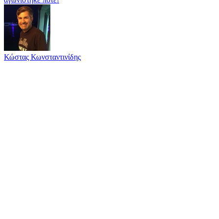
Κώστας Κωνσταντινίδης