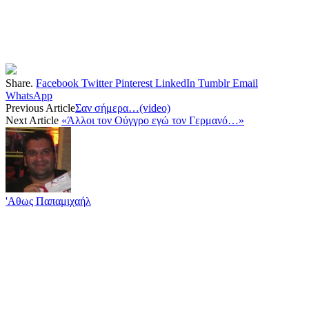
Share.
Facebook
Twitter
Pinterest
LinkedIn
Tumblr
Email
WhatsApp
Previous Article
Σαν σήμερα…(video)
Next Article
«Άλλοι τον Ούγγρο εγώ τον Γερμανό…»
'Αθως Παπαμιχαήλ