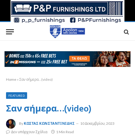
Home
»
Σαν σήμερα…(video)
FEATURED
Σαν σήμερα…(video)
By
ΚΏΣΤΑΣ ΚΩΝΣΤΑΝΤΙΝΊΔΗΣ
10 Δεκεμβρίου, 2023
Δεν υπάρχουν Σχόλια
1 Min Read