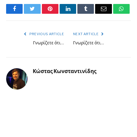
Facebook
Twitter
Pinterest
LinkedIn
Tumblr
Email
What
PREVIOUS ARTICLE
NEXT ARTICLE
Γνωρίζετε ότι…
Γνωρίζετε ότι…
Κώστας Κωνσταντινίδης