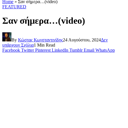
Home
»
Σαν σήμερα…(video)
FEATURED
Σαν σήμερα…(video)
By
Κώστας Κωνσταντινίδης
24 Αυγούστου, 2024
Δεν
υπάρχουν Σχόλια
1 Min Read
Facebook
Twitter
Pinterest
LinkedIn
Tumblr
Email
WhatsApp