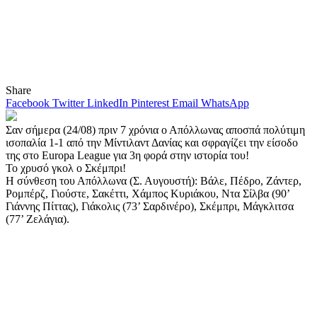
Share
Facebook
Twitter
LinkedIn
Pinterest
Email
WhatsApp
Σαν σήμερα (24/08) πριν 7 χρόνια ο Απόλλωνας αποσπά πολύτιμη
ισοπαλία 1-1 από την Μίντιλαντ Δανίας και σφραγίζει την είσοδο
της στο Europa League για 3η φορά στην ιστορία του!
Το χρυσό γκολ ο Σκέμπρι!
Η σύνθεση του Απόλλωνα (Σ. Αυγουστή): Βάλε, Πέδρο, Ζάντερ,
Ρομπέρζ, Γιούστε, Σακέττι, Χάμπος Κυριάκου, Ντα Σίλβα (90’
Γιάννης Πίττας), Γιάκολις (73’ Σαρδινέρο), Σκέμπρι, Μάγκλιτσα
(77’ Ζελάγια).