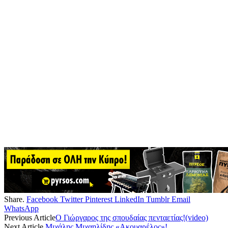
Share.
Facebook
Twitter
Pinterest
LinkedIn
Tumblr
Email
WhatsApp
Previous Article
Ο Γιώργαρος της σπουδαίας πενταετίας!(video)
Next Article
Μιχάλης Μιχαηλίδης «Ακουαρέλος»!