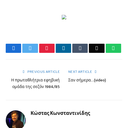
Facebook
Twitter
Pinterest
LinkedIn
Tumblr
Email
What
PREVIOUS ARTICLE
NEXT ARTICLE
Η πρωταθλήτρια εφηβική
Σαν σήμερα…(video)
ομάδα της σεζόν 1984/85
Κώστας Κωνσταντινίδης