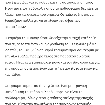
που ξεχώριζαν για το πάθος και την αυταπάρνησή τους.
Ήταν μια εποχή δύσκολη, όπου το ποδόσφαιρο δεν είχε τη
λάμψη και τις ανέσεις του σήμερα. Οι παίκτες έπρεπε να
θυσιάζουν πολλά για να σταθούν στο ύψος των
περιστάσεων.
Η καριέρα του Παναγιώτου δεν είχε την ευτυχή κατάληξη
που άξιζε το ταλέντο και η αφοσίωσή του. Σε ηλικία μόλις
22 ετών, το 1981, δύο σοβαροί τραυματισμοί σε ντέρμπι με
την ΑΕΛ έβαλαν πρόωρα τέλος στο ποδοσφαιρικό του
ταξίδι. Ήταν ένα χτύπημα όχι μόνο για τον ίδιο αλλά και για
την ομάδα που έχασε έναν μαχητή με αστείρευτη ενέργεια
και πάθος.
Οι τραυματισμοί του Παναγιώτου είναι μια τραγική
υπενθύμιση του πόσο σκληρό μπορεί να είναι το
ποδόσφαιρο, ιδίως για τους παίκτες εκείνης της εποχής,
που δεν είχαν την πολυτέλεια της σύγχρονης ιατρικής