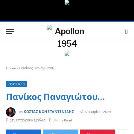
Home
»
Πανίκος Παναγιώτου…
FEATURED
Πανίκος Παναγιώτου…
By
ΚΏΣΤΑΣ ΚΩΝΣΤΑΝΤΙΝΊΔΗΣ
8 Ιανουαρίου, 2025
Δεν υπάρχουν Σχόλια
3 Mins Read