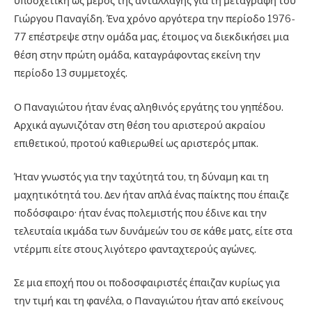
υποσχετική ως μέρος της ανταλλαγής για τη μεταγραφή του
Γιώργου Παναγίδη. Ένα χρόνο αργότερα την περίοδο 1976-
77 επέστρεψε στην ομάδα μας, έτοιμος να διεκδικήσει μια
θέση στην πρώτη ομάδα, καταγράφοντας εκείνη την
περίοδο 13 συμμετοχές.
Ο Παναγιώτου ήταν ένας αληθινός εργάτης του γηπέδου.
Αρχικά αγωνιζόταν στη θέση του αριστερού ακραίου
επιθετικού, προτού καθιερωθεί ως αριστερός μπακ.
Ήταν γνωστός για την ταχύτητά του, τη δύναμη και τη
μαχητικότητά του. Δεν ήταν απλά ένας παίκτης που έπαιζε
ποδόσφαιρο· ήταν ένας πολεμιστής που έδινε και την
τελευταία ικμάδα των δυνάμεών του σε κάθε ματς, είτε στα
ντέρμπι είτε στους λιγότερο φανταχτερούς αγώνες.
Σε μια εποχή που οι ποδοσφαιριστές έπαιζαν κυρίως για
την τιμή και τη φανέλα, ο Παναγιώτου ήταν από εκείνους