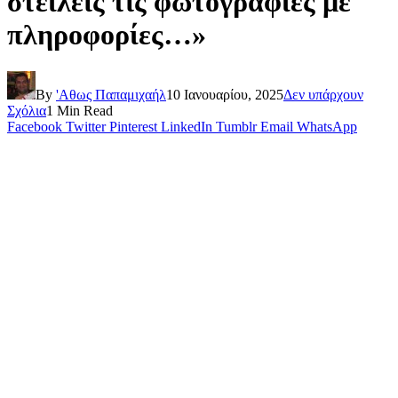
στείλεις τις φωτογραφίες με
πληροφορίες…»
By
'Αθως Παπαμιχαήλ
10 Ιανουαρίου, 2025
Δεν υπάρχουν
Σχόλια
1 Min Read
Facebook
Twitter
Pinterest
LinkedIn
Tumblr
Email
WhatsApp