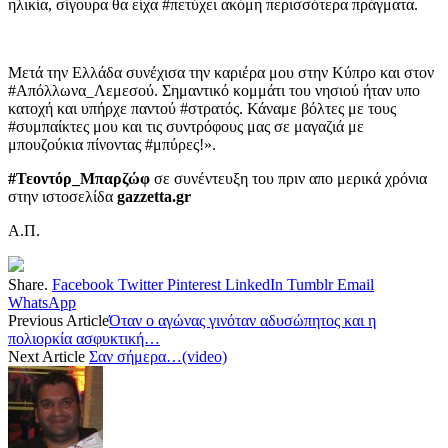
ηλικία, σίγουρα θα είχα #πετύχει ακόμη περισσότερα πράγματα.
Μετά την Ελλάδα συνέχισα την καριέρα μου στην Κύπρο και στον
#Απόλλωνα_Λεμεσού. Σημαντικό κομμάτι του νησιού ήταν υπο
κατοχή και υπήρχε παντού #στρατός. Κάναμε βόλτες με τους
#συμπαίκτες μου και τις συντρόφους μας σε μαγαζιά με
μπουζούκια πίνοντας #μπύρες!».
#Τεοντόρ_Μπαρζώφ
σε συνέντευξη του πριν απο μερικά χρόνια
στην ιστοσελίδα
gazzetta.gr
Α.Π.
Share.
Facebook
Twitter
Pinterest
LinkedIn
Tumblr
Email
WhatsApp
Previous Article
Όταν ο αγώνας γινόταν αδυσώπητος και η
πολιορκία ασφυκτική…
Next Article
Σαν σήμερα…(video)