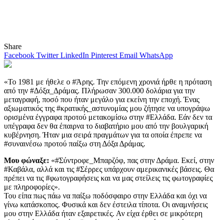
Share
Facebook
Twitter
LinkedIn
Pinterest
Email
WhatsApp
«Το 1981 με ήθελε ο #Άρης. Την επόμενη χρονιά ήρθε η πρόταση
από την #Δόξα_Δράμας. Πλήρωσαν 300.000 δολάρια για την
μεταγραφή, ποσό που ήταν μεγάλο για εκείνη την εποχή. Ένας
αξιωματικός της #κρατικής_αστυνομίας μου ζήτησε να υπογράψω
ορισμένα έγγραφα προτού μετακομίσω στην #Ελλάδα. Εάν δεν τα
υπέγραφα δεν θα έπαιρνα το διαβατήριο μου από την βουλγαρική
κυβέρνηση. Ήταν μια σειρά πραγμάτων για τα οποία έπρεπε να
#συναινέσω προτού παίξω στη Δόξα Δράμας.
Μου φώναξε:
«#Σύντροφε_Μπαρζόφ, πας στην Δράμα. Εκεί, στην
#Καβάλα, αλλά και τις #Σέρρες υπάρχουν αμερικανικές βάσεις. Θα
πρέπει να τις #φωτογραφήσεις και να μας στείλεις τις φωτογραφίες
με πληροφορίες».
Του είπα πως πάω να παίξω ποδόσφαιρο στην Ελλάδα και όχι να
γίνω κατάσκοπος. Φυσικά και δεν έστειλα τίποτα. Οι αναμνήσεις
μου στην Ελλάδα ήταν εξαιρετικές. Αν είχα έρθει σε μικρότερη