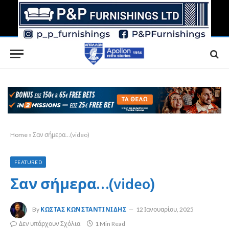
Home
»
Σαν σήμερα…(video)
FEATURED
Σαν σήμερα…(video)
By
ΚΏΣΤΑΣ ΚΩΝΣΤΑΝΤΙΝΊΔΗΣ
12 Ιανουαρίου, 2025
Δεν υπάρχουν Σχόλια
1 Min Read