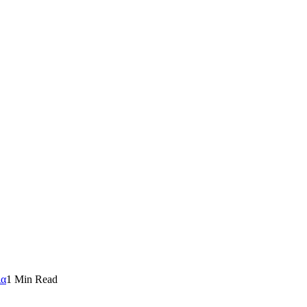
ια
1 Min Read