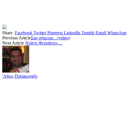
Share.
Facebook
Twitter
Pinterest
LinkedIn
Tumblr
Email
WhatsApp
Previous Article
Σαν σήμερα…(video)
Next Article
Ντάντι Φερνάντες…
'Αθως Παπαμιχαήλ