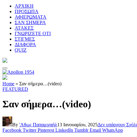
ΑΡΧΙΚΗ
ΠΡΟΣΩΠΑ
ΑΦΙΕΡΩΜΑΤΑ
ΣΑΝ ΣΗΜΕΡΑ
ΑΤΑΚΕΣ
ΓΝΩΡΙΖΕΤΕ ΟΤΙ
ΣΤΙΓΜΕΣ
ΔΙΑΦΟΡΑ
QUIZ
Home
»
Σαν σήμερα…(video)
FEATURED
Σαν σήμερα…(video)
By
'Αθως Παπαμιχαήλ
13 Ιανουαρίου, 2025
Δεν υπάρχουν Σχόλ
Facebook
Twitter
Pinterest
LinkedIn
Tumblr
Email
WhatsApp