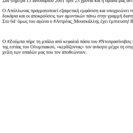
Σαν σήμερα 13 Ιανουαρίου 2001 πριν 23 χρόνια και η ομάδα μας αντ
Ο Απόλλωνας πραγματοποιεί εξαιρετική εμφάνιση και υποχρεώνει το
δοκάρια και οι αποκρούσεις των αμυντικών πάνω στην γραμμή διατη
Στο 64’ όμως του αγώνα ο #Αντρέας_Μουσκάλλης έχει έμπνευση! Β
Ο #Ζούμπα πήρε τη μπάλα από κεφαλιά πάσα του #Ντοπρασίνοβιτς 
της εστίας του Ολυμπιακού, «κερδίζοντας» τον ανίκητο μέχρι τη στι
χείλη των οπαδών μας που τον αποθεώνουν.