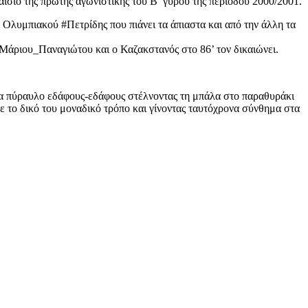
αίσιο της πρώτης αγωνιστικής του Β’ γύρου της περιόδου 2000/2001.
Ολυμπιακού #Πετρίδης που πιάνει τα άπιαστα και από την άλλη τα
άριου_Παναγιώτου και ο Καζακστανός στο 86’ τον δικαιώνει.
να πύραυλο εδάφους-εδάφους στέλνοντας τη μπάλα στο παραθυράκι
με το δικό του μοναδικό τρόπο και γίνοντας ταυτόχρονα σύνθημα στα