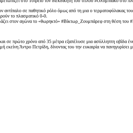
ιμετωπίζει στο Τσίρειο τον διεκδικητή του τίτλου #Ολυμπιακό στο πλ
ν αντίπαλο σε παθητικό ρόλο όμως από τη μια ο τερματοφύλακας του 
ρούν το πλασματικό 0-0.
άζει στον αγώνα το «θωρηκτό» #Βίκτωρ_Ζουμπάρεφ στη θέση του #Μ
και σε πρώτο χρόνο από 35 μέτρα εξαπέλυσε μια ασύλληπτη οβίδα έ
γμή εκείνη Άντρο Πετρίδη, δίνοντας του την ευκαιρία να πανηγυρίσει 