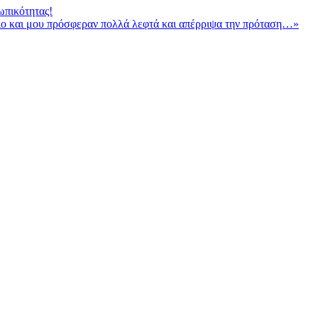
ωπικότητας!
ιο και μου πρόσφεραν πολλά λεφτά και απέρριψα την πρόταση…»