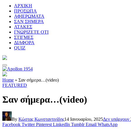
ΑΡΧΙΚΗ
ΠΡΟΣΩΠΑ
ΑΦΙΕΡΩΜΑΤΑ
ΣΑΝ ΣΗΜΕΡΑ
ΑΤΑΚΕΣ
ΓΝΩΡΙΖΕΤΕ ΟΤΙ
ΣΤΙΓΜΕΣ
ΔΙΑΦΟΡΑ
QUIZ
Home
»
Σαν σήμερα…(video)
FEATURED
Σαν σήμερα…(video)
By
Κώστας Κωνσταντινίδης
14 Ιανουαρίου, 2025
Δεν υπάρχουν 
Facebook
Twitter
Pinterest
LinkedIn
Tumblr
Email
WhatsApp