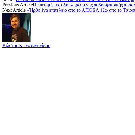
Previous Article
Η επιτομή της ολοκληρωμένης ποδοσφαιρικής προσ
Next Article
«Ήρθε ένα επιτελείο από το ΑΠΟΕΛ έξω από το Τσίρε
Κώστας Κωνσταντινίδης