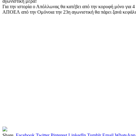
αγωνιστική μέρα!
Για την ιστορία ο Απόλλωνας θα κατέβει από την κορυφή μόνο για 4
ΑΠΟΕΛ από την Ομόνοια την 23η αγωνιστική θα πάρει ξανά κεφάλι σ
Share.
Facebook
Twitter
Pinterest
LinkedIn
Tumblr
Email
WhatsApp