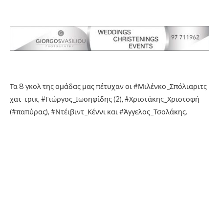
Τα 8 γκολ της ομάδας μας πέτυχαν οι #Μιλένκο_Σπόλιαριτς
χατ-τρικ, #Γιώργος_Ιωσηφίδης (2), #Χριστάκης_Χριστοφή
(#παπύρας), #Ντέιβιντ_Κέννι και #Άγγελος_Τσολάκης.