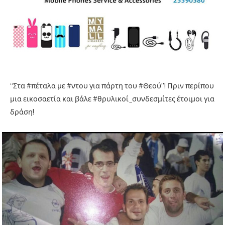
“Στα #πέταλα με #ντου για πάρτη του #Θεού”! Πριν περίπου
μια εικοσαετία και βάλε #θρυλικοί_συνδεσμίτες έτοιμοι για
δράση!