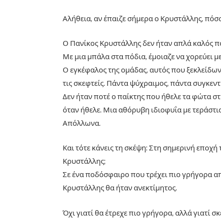
Αλήθεια, αν έπαιζε σήμερα ο Κρυστάλλης, πόσα
Ο Πανίκος Κρυστάλλης δεν ήταν απλά καλός πο
Με μια μπάλα στα πόδια, έμοιαζε να χορεύει με
Ο εγκέφαλος της ομάδας, αυτός που ξεκλείδωνε
τις σκεφτείς. Πάντα ψύχραιμος, πάντα συγκεν
Δεν ήταν ποτέ ο παίκτης που ήθελε τα φώτα σ
όταν ήθελε. Μια αθόρυβη ιδιοφυΐα με τεράστι
Απόλλωνα.
Και τότε κάνεις τη σκέψη: Στη σημερινή εποχή
Κρυστάλλης;
Σε ένα ποδόσφαιρο που τρέχει πιο γρήγορα απ
Κρυστάλλης θα ήταν ανεκτίμητος.
Όχι γιατί θα έτρεχε πιο γρήγορα, αλλά γιατί σ