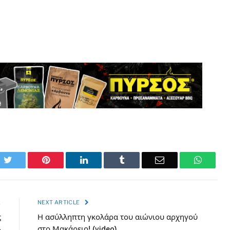
ok
Twitter
Pinterest
LinkedIn
Tumblr
Email
Whats
E
NEXT ARTICLE
ς
Η ασύλληπτη γκολάρα του αιώνιου αρχηγού
»
στο Μακάρειο! (video)