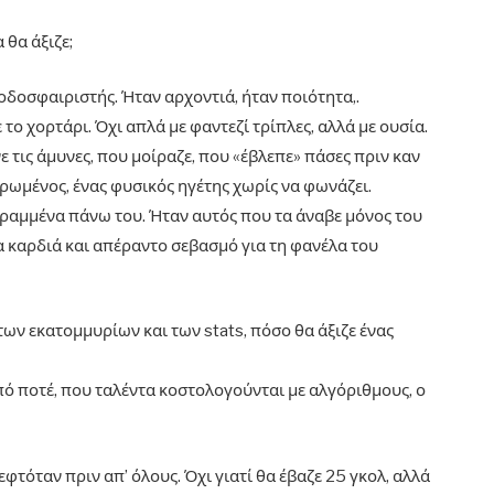
 θα άξιζε;
δοσφαιριστής. Ήταν αρχοντιά, ήταν ποιότητα,.
 το χορτάρι. Όχι απλά με φαντεζί τρίπλες, αλλά με ουσία.
 τις άμυνες, που μοίραζε, που «έβλεπε» πάσες πριν καν
τρωμένος, ένας φυσικός ηγέτης χωρίς να φωνάζει.
τραμμένα πάνω του. Ήταν αυτός που τα άναβε μόνος του
α καρδιά και απέραντο σεβασμό για τη φανέλα του
 των εκατομμυρίων και των stats, πόσο θα άξιζε ένας
ό ποτέ, που ταλέντα κοστολογούνται με αλγόριθμους, ο
κεφτόταν πριν απ’ όλους. Όχι γιατί θα έβαζε 25 γκολ, αλλά