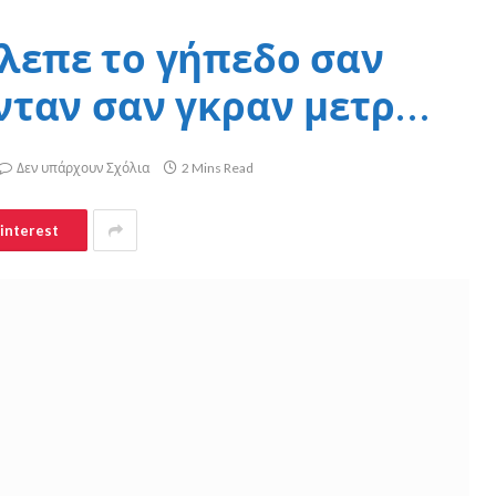
λεπε το γήπεδο σαν
νταν σαν γκραν μετρ…
Δεν υπάρχουν Σχόλια
2 Mins Read
interest