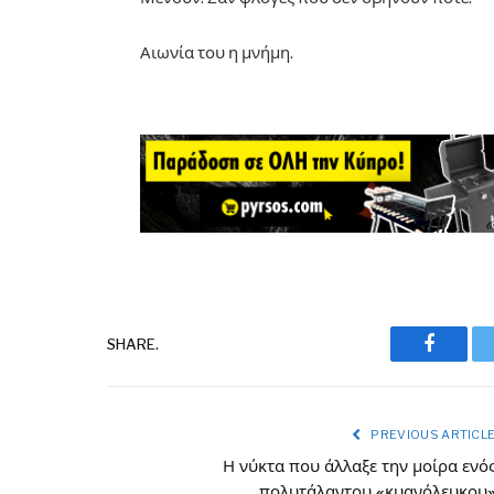
Αιωνία του η μνήμη.
Facebo
SHARE.
PREVIOUS ARTICL
Η νύκτα που άλλαξε την μοίρα ενό
πολυτάλαντου «κυανόλευκου