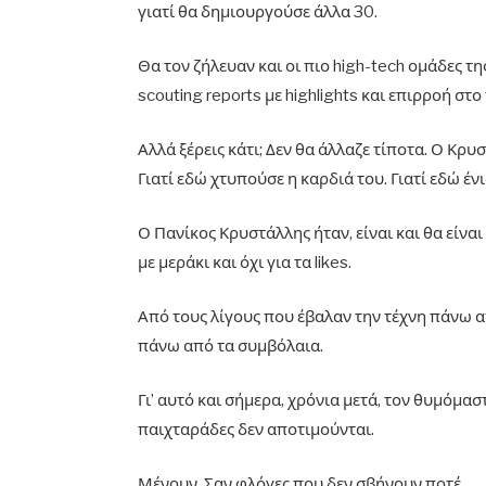
γιατί θα δημιουργούσε άλλα 30.
Θα τον ζήλευαν και οι πιο high-tech ομάδες τη
scouting reports με highlights και επιρροή στο
Αλλά ξέρεις κάτι; Δεν θα άλλαζε τίποτα. Ο Κρ
Γιατί εδώ χτυπούσε η καρδιά του. Γιατί εδώ ένι
Ο Πανίκος Κρυστάλλης ήταν, είναι και θα είν
με μεράκι και όχι για τα likes.
Από τους λίγους που έβαλαν την τέχνη πάνω α
πάνω από τα συμβόλαια.
Γι’ αυτό και σήμερα, χρόνια μετά, τον θυμόμαστ
παιχταράδες δεν αποτιμούνται.
Μένουν. Σαν φλόγες που δεν σβήνουν ποτέ.