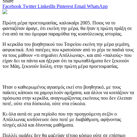
Share
Facebook
Twitter
LinkedIn
Pinterest
Email
WhatsApp
Πρώτη μέρα προετοιμασίας, καλοκαίρι 2005. Ποιος να το
φανταζόταν άραγε, ότι εκείνη την μέρα, θα ήταν η πρώτη πράξη σε
ένα από τα πιο όμορφα παραμύθια της κυανόλευκης ιστορίας.
Η κερκίδα του βοηθητικού του Τσιρείου εκείνη την μέρα γεμάτη,
ασφυκτικά. Από πατέρες που κρατούσαν από το χέρι τα παιδιά τους
να τους μάθουν «τι σημαίνει Απόλλωνας», και από «παλιούς» που
είχαν δει τα πάντα και ήξεραν ότι τα πρωταθλήματα δεν ξεκινούν
τον Μάη, ξεκινούν Ιούλη, στην πρώτη μέρα προετοιμασίας.
Ήταν ο καθιερωμένος αγιασμός εκεί στο βοηθητικό, με τους
παίκτες κάποιοι να χαμογελούν αμήχανα, και άλλοι να κοιτάζουν τα
πρόσωπα στην κερκίδα, αναγνωρίζοντας εκείνους που δεν έλειπαν
ποτέ, ούτε στα δύσκολα, ούτε στα εύκολα.
Κι όλα αυτά σε μια περίοδο που την προηγούμενη σεζόν ο
Απόλλωνας κινδύνευσε όσο ποτέ με διαβάθμιση, αφήνοντας
πληγές αλλά και δίνοντας μαθήματα.
Πολλές ομάδες δεν θα μαζεύαν τέτοιο κόσμο ούτε σε επίσημο