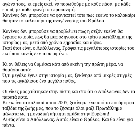
αγώνα τους, κι εμείς εκεί, να πορωθούμε με κάθε πάσα, με κάθε
sprint, με κάθε φωνή του προπονητή.
Κανένας δεν μπορούσε να φανταστεί τότε πως εκείνο το καλοκαίρι
θα ήταν το καλοκαίρι της αναγέννησης του Θρύλου.
Κανένας δεν μπορούσε να προβλέψει πως η σεζόν εκείνη θα
έγραφε ιστορία, πως θα μας οδηγούσε στο τρίτο πρωτάθλημα της
ιστορίας μας, μετά από χρόνια ξηρασίας και δίψας.
Γιατί έτσι είναι ο Απόλλωνας. Γράφει τις μεγαλύτερες ιστορίες του
εκεί που κανείς δεν το περιμένει.
Κι αν θέλεις να θυμάσαι κάτι από εκείνη την πρώτη μέρα, να
θυμάσαι αυτό:
Ό,τι μεγάλο έγινε στην ιστορία μας, ξεκίνησε από μικρές στιγμές
που τις αγκάλιασε ένα μεγάλο πάθος.
Οι νίκες μας χτίστηκαν στην πίστη και στο ότι ο Απόλλωνας δεν τα
παρατά ποτέ.
Κι εκείνο το καλοκαίρι του 2005, ξεκίνησε ένα από τα πιο όμορφα
ταξίδια της ζωής μας, που το ζήσαμε όλοι μαζί Πρωτάθλημα
μάλιστα ως η μοναδική αήττητη ομάδα στην Ευρώπη!
Αυτός είναι ο Απόλλωνας. Αυτός είναι ο Θρύλος. Και θα είναι για
πάντα.