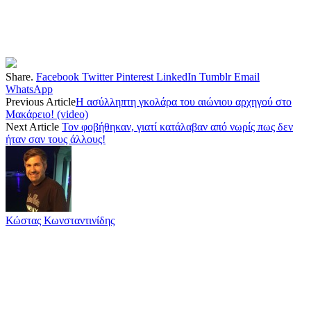
Share.
Facebook
Twitter
Pinterest
LinkedIn
Tumblr
Email
WhatsApp
Previous Article
Η ασύλληπτη γκολάρα του αιώνιου αρχηγού στο
Μακάρειο! (video)
Next Article
Τον φοβήθηκαν, γιατί κατάλαβαν από νωρίς πως δεν
ήταν σαν τους άλλους!
Κώστας Κωνσταντινίδης