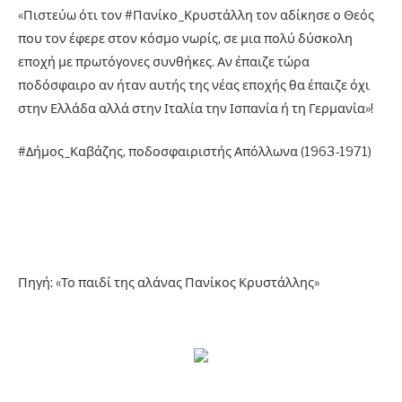
«Πιστεύω ότι τον #Πανίκο_Κρυστάλλη τον αδίκησε ο Θεός
που τον έφερε στον κόσμο νωρίς, σε μια πολύ δύσκολη
εποχή με πρωτόγονες συνθήκες. Αν έπαιζε τώρα
ποδόσφαιρο αν ήταν αυτής της νέας εποχής θα έπαιζε όχι
στην Ελλάδα αλλά στην Ιταλία την Ισπανία ή τη Γερμανία»!
#Δήμος_Καβάζης, ποδοσφαιριστής Απόλλωνα (1963-1971)
Πηγή: «Το παιδί της αλάνας Πανίκος Κρυστάλλης»