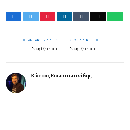
Facebook
Twitter
Pinterest
LinkedIn
Tumblr
Email
What
PREVIOUS ARTICLE
NEXT ARTICLE
Γνωρίζετε ότι…
Γνωρίζετε ότι…
Κώστας Κωνσταντινίδης