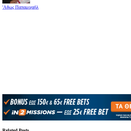
'Αθως Παπαμιχαήλ
Related
Posts