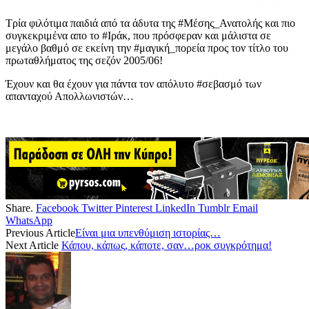
Τρία φιλότιμα παιδιά από τα άδυτα της #Μέσης_Ανατολής και πιο
συγκεκριμένα απο το #Ιράκ, που πρόσφεραν και μάλιστα σε
μεγάλο βαθμό σε εκείνη την #μαγική_πορεία προς τον τίτλο του
πρωταθλήματος της σεζόν 2005/06!
Έχουν και θα έχουν για πάντα τον απόλυτο #σεβασμό των
απανταχού Απολλωνιστών…
Share.
Facebook
Twitter
Pinterest
LinkedIn
Tumblr
Email
WhatsApp
Previous Article
Είναι μια υπενθύμιση ιστορίας…
Next Article
Κάπου, κάπως, κάποτε, σαν…ροκ συγκρότημα!