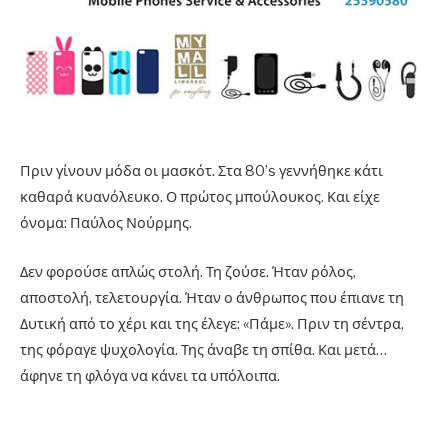
Πριν γίνουν μόδα οι μασκότ. Στα 80’s γεννήθηκε κάτι
καθαρά κυανόλευκο. Ο πρώτος μπούλουκος. Και είχε
όνομα: Παύλος Νούρμης.
Δεν φορούσε απλώς στολή. Τη ζούσε. Ήταν ρόλος,
αποστολή, τελετουργία. Ήταν ο άνθρωπος που έπιανε τη
Δυτική από το χέρι και της έλεγε: «Πάμε». Πριν τη σέντρα,
της φόραγε ψυχολογία. Της άναβε τη σπίθα. Και μετά…
άφηνε τη φλόγα να κάνει τα υπόλοιπα.