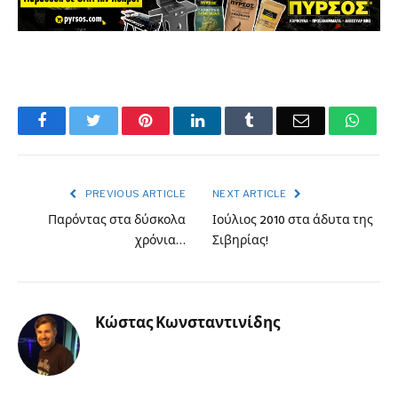
Facebook
Twitter
Pinterest
LinkedIn
Tumblr
Email
What
PREVIOUS ARTICLE
NEXT ARTICLE
Παρόντας στα δύσκολα
Ιούλιος 2010 στα άδυτα της
χρόνια…
Σιβηρίας!
Κώστας Κωνσταντινίδης