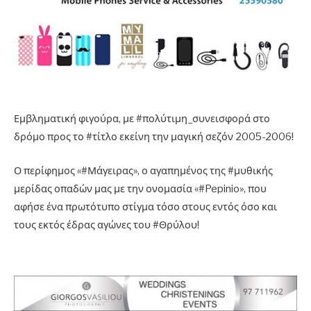
Εμβληματική φιγούρα, με #πολύτιμη_συνεισφορά στο
δρόμο προς το #τίτλο εκείνη την μαγική σεζόν 2005-2006!
Ο περίφημος «#Μάγειρας», ο αγαπημένος της #μυθικής
μερίδας οπαδών μας με την ονομασία «#Pepinio», που
αφήσε ένα πρωτότυπο στίγμα τόσο στους εντός όσο και
τους εκτός έδρας αγώνες του #Θρύλου!