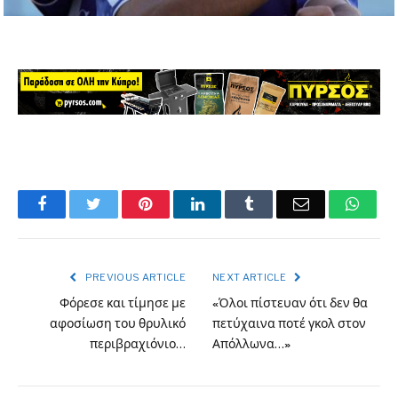
Facebook
Twitter
Pinterest
LinkedIn
Tumblr
Email
What
PREVIOUS ARTICLE
NEXT ARTICLE
Φόρεσε και τίμησε με
«Όλοι πίστευαν ότι δεν θα
αφοσίωση του θρυλικό
πετύχαινα ποτέ γκολ στον
περιβραχιόνιο…
Απόλλωνα…»