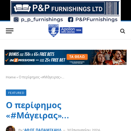
Home
»
Ο περίφημος «#Μάγειρας»…
FEATURED
Ο περίφημος
«#Μάγειρας»…
By
'ΑΘΩΣ ΠΑΠΑΜΙΧΑΉΛ
30 Ιανουαρίου, 2026