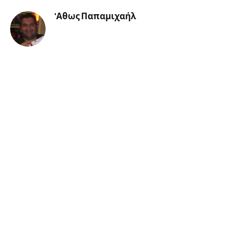
'Αθως Παπαμιχαήλ