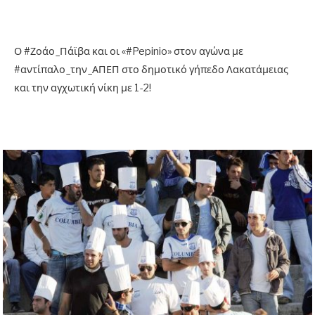
Ο #Ζοάο_Πάϊβα και οι «#Pepinio» στον αγώνα με
#αντίπαλο_την_ΑΠΕΠ στο δημοτικό γήπεδο Λακατάμειας
και την αγχωτική νίκη με 1-2!