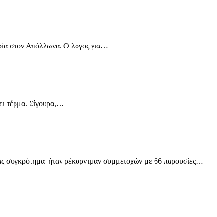
τορία στον Απόλλωνα. Ο λόγος για…
ώει τέρμα. Σίγουρα,…
ό μας συγκρότημα ήταν ρέκορντμαν συμμετοχών με 66 παρουσίες…