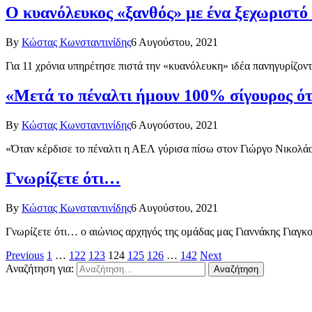
Ο κυανόλευκος «ξανθός» με ένα ξεχωριστό 
By
Κώστας Κωνσταντινίδης
6 Αυγούστου, 2021
Για 11 χρόνια υπηρέτησε πιστά την «κυανόλευκη» ιδέα πανηγυρίζον
«Μετά το πέναλτι ήμουν 100% σίγουρος ότ
By
Κώστας Κωνσταντινίδης
6 Αυγούστου, 2021
«Όταν κέρδισε το πέναλτι η ΑΕΛ γύρισα πίσω στον Γιώργο Νικολάου
Γνωρίζετε ότι…
By
Κώστας Κωνσταντινίδης
6 Αυγούστου, 2021
Γνωρίζετε ότι… ο αιώνιος αρχηγός της ομάδας μας Γιαννάκης Για
Previous
1
…
122
123
124
125
126
…
142
Next
Αναζήτηση για: