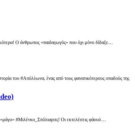
ικότερα! Ο άνθρωπος «παιδαγωγός» που όχι μόνο δίδαξε…
στορία του #Απόλλωνα, ένας από τους φανατικότερους οπαδούς της
ideo)
τον «μάγο» #Μιλένκο_Σπόλιαριτς! Οι εκτελέσεις φάουλ…