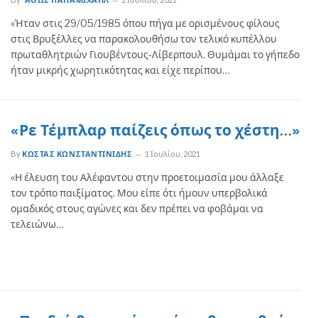
«Ήταν στις 29/05/1985 όπου πήγα με ορισμένους φίλους
στις Βρυξέλλες να παρακολουθήσω τον τελικό κυπέλλου
πρωταθλητριών Γιουβέντους-Λίβερπουλ. Θυμάμαι το γήπεδο
ήταν μικρής χωρητικότητας και είχε περίπου…
«Ρε Τέμπλαρ παίζεις όπως το χέστη…»
By
ΚΏΣΤΑΣ ΚΩΝΣΤΑΝΤΙΝΊΔΗΣ
1 Ιουλίου, 2021
«Η έλευση του Αλέφαντου στην προετοιμασία μου άλλαξε
τον τρόπο παιξίματος. Μου είπε ότι ήμουν υπερβολικά
ομαδικός στους αγώνες και δεν πρέπει να φοβάμαι να
τελειώνω…