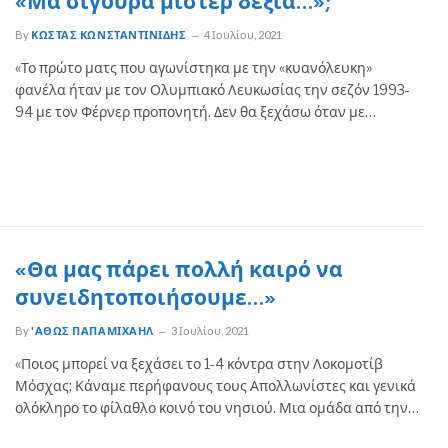
«Μα σίγουρα μίστερ δεξιά…»;
By
ΚΏΣΤΑΣ ΚΩΝΣΤΑΝΤΙΝΊΔΗΣ
4 Ιουλίου, 2021
«Το πρώτο ματς που αγωνίστηκα με την «κυανόλευκη»
φανέλα ήταν με τον Ολυμπιακό Λευκωσίας την σεζόν 1993-
94 με τον Φέρνερ προπονητή. Δεν θα ξεχάσω όταν με…
«Θα μας πάρει πολλή καιρό να
συνειδητοποιήσουμε…»
By
'ΑΘΩΣ ΠΑΠΑΜΙΧΑΉΛ
3 Ιουλίου, 2021
«Ποιος μπορεί να ξεχάσει το 1-4 κόντρα στην Λοκομοτίβ
Μόσχας; Κάναμε περήφανους τους Απολλωνίστες και γενικά
ολόκληρο το φίλαθλο κοινό του νησιού. Μια ομάδα από την…