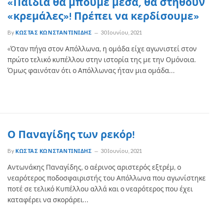
«Παιδιά θα μπούμε μέσα, θα στηθούν
«κρεμάλες»! Πρέπει να κερδίσουμε»
By
ΚΏΣΤΑΣ ΚΩΝΣΤΑΝΤΙΝΊΔΗΣ
30 Ιουνίου, 2021
«Όταν πήγα στον Απόλλωνα, η ομάδα είχε αγωνιστεί στον
πρώτο τελικό κυπέλλου στην ιστορία της με την Ομόνοια.
Όμως φαινόταν ότι ο Απόλλωνας ήταν μια ομάδα…
Ο Παναγίδης των ρεκόρ!
By
ΚΏΣΤΑΣ ΚΩΝΣΤΑΝΤΙΝΊΔΗΣ
30 Ιουνίου, 2021
Αντωνάκης Παναγίδης, ο αέρινος αριστερός εξτρέμ, ο
νεαρότερος ποδοσφαιριστής του Απόλλωνα που αγωνίστηκε
ποτέ σε τελικό Κυπέλλου αλλά και ο νεαρότερος που έχει
καταφέρει να σκοράρει…