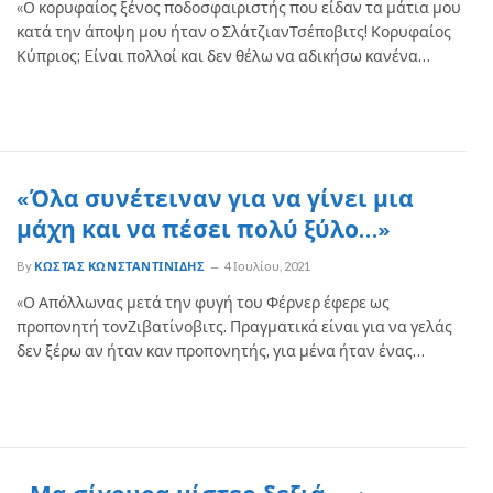
«Ο κορυφαίος ξένος ποδοσφαιριστής που είδαν τα μάτια μου
κατά την άποψη μου ήταν ο ΣλάτζιανΤσέποβιτς! Κορυφαίος
Κύπριος; Eίναι πολλοί και δεν θέλω να αδικήσω κανένα…
«Όλα συνέτειναν για να γίνει μια
μάχη και να πέσει πολύ ξύλο…»
By
ΚΏΣΤΑΣ ΚΩΝΣΤΑΝΤΙΝΊΔΗΣ
4 Ιουλίου, 2021
«Ο Απόλλωνας μετά την φυγή του Φέρνερ έφερε ως
προπονητή τονΖιβατίνοβιτς. Πραγματικά είναι για να γελάς
δεν ξέρω αν ήταν καν προπονητής, για μένα ήταν ένας…