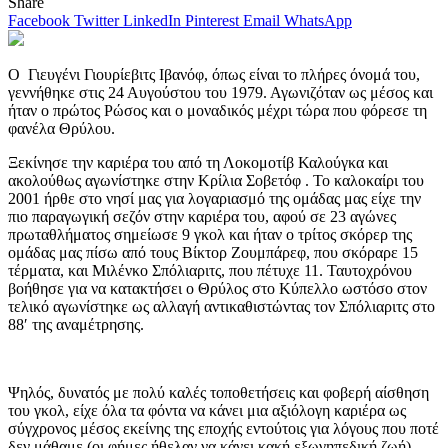
Share
Facebook
Twitter
LinkedIn
Pinterest
Email
WhatsApp
Ο Γιευγένι Γιουρίεβιτς Ιβανόφ, όπως είναι το πλήρες όνομά του,
γεννήθηκε στις 24 Αυγούστου του 1979. Αγωνιζόταν ως μέσος και
ήταν ο πρώτος Ρώσος και ο μοναδικός μέχρι τώρα που φόρεσε τη
φανέλα Θρύλου.
Ξεκίνησε την καριέρα του από τη Λοκομοτίβ Καλούγκα και
ακολούθως αγωνίστηκε στην Κρίλια Σοβετόφ . Το καλοκαίρι του
2001 ήρθε στο νησί μας για λογαριασμό της ομάδας μας είχε την
πιο παραγωγική σεζόν στην καριέρα του, αφού σε 23 αγώνες
πρωταθλήματος σημείωσε 9 γκολ και ήταν ο τρίτος σκόρερ της
ομάδας μας πίσω από τους Βίκτορ Ζουμπάρεφ, που σκόραρε 15
τέρματα, και Μιλένκο Σπόλιαριτς, που πέτυχε 11. Ταυτοχρόνου
βοήθησε για να κατακτήσει ο Θρύλος στο Κύπελλο ωστόσο στον
τελικό αγωνίστηκε ως αλλαγή αντικαθιστώντας τον Σπόλιαριτς στο
88′ της αναμέτρησης.
Ψηλός, δυνατός με πολύ καλές τοποθετήσεις και φοβερή αίσθηση
του γκολ, είχε όλα τα φόντα να κάνει μια αξιόλογη καριέρα ως
σύγχρονος μέσος εκείνης της εποχής εντούτοις για λόγους που ποτέ
δεν μάθαμε (οι φήμες ήθελαν να κάνει κακή εξωγηπεδική ζωή)