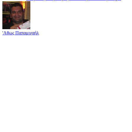
'Αθως Παπαμιχαήλ