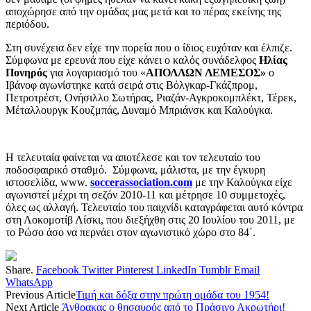
αποχώρησε από την ομάδας μας μετά και το πέρας εκείνης της
περιόδου.
Στη συνέχεια δεν είχε την πορεία που ο ίδιος ευχόταν και έλπιζε.
Σύμφωνα με ερευνά που είχε κάνει ο καλός συνάδελφος
Ηλίας
Πονηρός
για λογαριασμό του «
ΑΠΟΛΛΩΝ ΛΕΜΕΣΟΣ»
ο
Ιβάνοφ αγωνίστηκε κατά σειρά στις Βόλγκαρ-Γκάζπρομ,
Πετροτρέστ, Ονήσιλλο Σωτήρας, Ριαζάν-Αγκροκομπλέκτ, Τέρεκ,
Μέταλλουργκ Κουζμπάς, Δυναμό Μπριάνσκ και Καλούγκα.
Η τελευταία φαίνεται να αποτέλεσε και τον τελευταίο του
ποδοσφαιρικό σταθμό. Σύμφωνα, μάλιστα, με την έγκυρη
ιστοσελίδα, www.
soccerassociation.com
με την Καλούγκα είχε
αγωνιστεί μέχρι τη σεζόν 2010-11 και μέτρησε 10 συμμετοχές,
όλες ως αλλαγή. Τελευταίο του παιχνίδι καταγράφεται αυτό κόντρα
στη Λοκομοτίβ Λίσκι, που διεξήχθη στις 20 Ιουλίου του 2011, με
το Ρώσο άσο να περνάει στον αγωνιστικό χώρο στο 84΄.
Share.
Facebook
Twitter
Pinterest
LinkedIn
Tumblr
Email
WhatsApp
Previous Article
Τιμή και δόξα στην πρώτη ομάδα του 1954!
Next Article
Άνθρακας ο θησαυρός από το Πράσινο Ακρωτήρι!