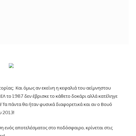
τορίας; Και όμως αν εκείνη η κεφαλιά του αείμνηστου
ΑΕΛ το 1987 δεν έβρισκε το κάθετο δοκάρι αλλά κατέληγε
! Τα πάντα θα ήταν φυσικά διαφορετικά και αν ο Βουό
υ 2013!
ση ενός αποτελέσματος στο ποδόσφαιρο, κρίνεται στις
ες!