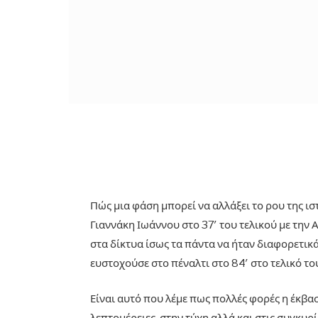
Πώς μια φάση μπορεί να αλλάξει το ρου της ισ
Γιαννάκη Ιωάννου στο 37′ του τελικού με την 
στα δίκτυα ίσως τα πάντα να ήταν διαφορετικά
ευστοχούσε στο πέναλτι στο 84′ στο τελικό το
Είναι αυτό που λέμε πως πολλές φορές η έκβα
λεπτομέρειες, στην τύχη αλλά και στις συγκυρί