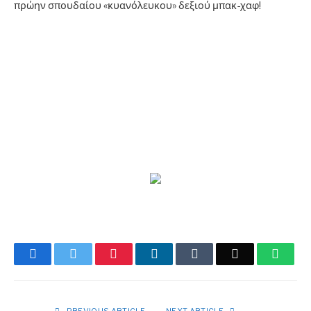
πρώην σπουδαίου «κυανόλευκου» δεξιού μπακ-χαφ!
Facebook
Twitter
Pinterest
LinkedIn
Tumblr
Email
What