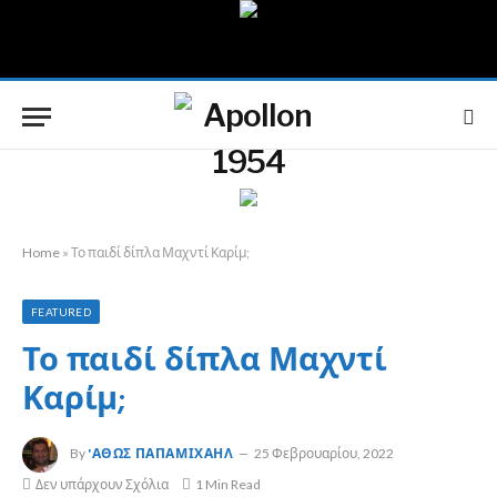
Home
»
Το παιδί δίπλα Μαχντί Καρίμ;
FEATURED
Το παιδί δίπλα Μαχντί
Καρίμ;
By
'ΑΘΩΣ ΠΑΠΑΜΙΧΑΉΛ
25 Φεβρουαρίου, 2022
Δεν υπάρχουν Σχόλια
1 Min Read