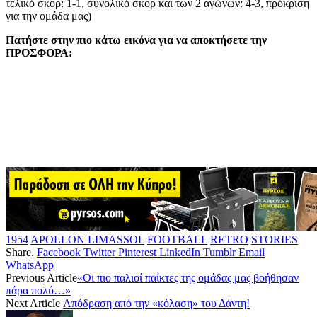
τελικό σκορ: 1-1, συνολικό σκορ και των 2 αγώνων: 4-3, πρόκριση
για την ομάδα μας)
Πατήστε στην πιο κάτω εικόνα για να αποκτήσετε την
ΠΡΟΣΦΟΡΑ:
1954
APOLLON LIMASSOL
FOOTBALL
RETRO
STORIES
Share.
Facebook
Twitter
Pinterest
LinkedIn
Tumblr
Email
WhatsApp
Previous Article
«Οι πιο παλιοί παίκτες της ομάδας μας βοήθησαν
πάρα πολύ…»
Next Article
Απόδραση από την «κόλαση» του Δάντη!