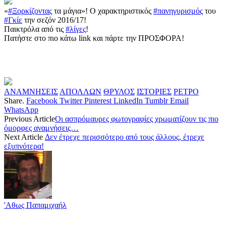
«
#Ξορκίζοντας
τα μάγια»! Ο χαρακτηριστικός
#πανηγυρισμός
του
#Γκίε
την σεζόν 2016/17!
Παικτρόλα από τις
#λίγες
!
Πατήστε στο πιο κάτω link και πάρτε την ΠΡΟΣΦΟΡΑ!
ΑΝΑΜΝΗΣΕΙΣ
ΑΠΟΛΛΩΝ
ΘΡΥΛΟΣ
ΙΣΤΟΡΙΕΣ
ΡΕΤΡΟ
Share.
Facebook
Twitter
Pinterest
LinkedIn
Tumblr
Email
WhatsApp
Previous Article
Οι ασπρόμαυρες φωτογραφίες χρωματίζουν τις πιο
όμορφες αναμνήσεις…
Next Article
Δεν έτρεχε περισσότερο από τους άλλους, έτρεχε
εξυπνότερα!
'Αθως Παπαμιχαήλ